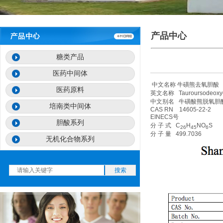
产品中心
糖类产品
医药中间体
中文名称 牛磺熊去氧胆酸
医药原料
英文名称 Tauroursodeoxych
中文别名 牛磺酸熊脱氧胆
培南类中间体
CAS RN 14605-22-2
EINECS号
胆酸系列
分 子 式 C
H
NO
S
26
45
6
分 子 量 499.7036
无机化合物系列
搜索