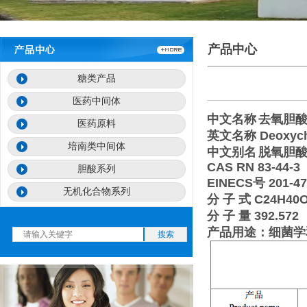
产品中心
糖类产品
医药中间体
中文名称
去氧胆
医药原料
英文名称
Deoxych
培南类中间体
中文别名
脱氧胆
CAS RN 83-44-3
胆酸系列
EINECS
号
201-47
无机化合物系列
分 子 式
C24H40
分 子 量
392.572
产品用途：细菌学
搜索