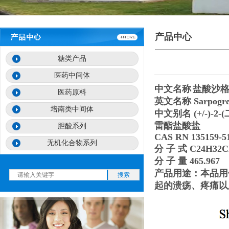
产品中心
糖类产品
医药中间体
中文名称
盐酸沙
医药原料
英文名称
Sarpogre
培南类中间体
中文别名
(+/-)-2-(
雷酯盐酸盐
胆酸系列
CAS RN 135159-5
无机化合物系列
分 子 式
C24H32C
分 子 量
465.967
产品用途：本品用
搜索
起的溃疡、疼痛以