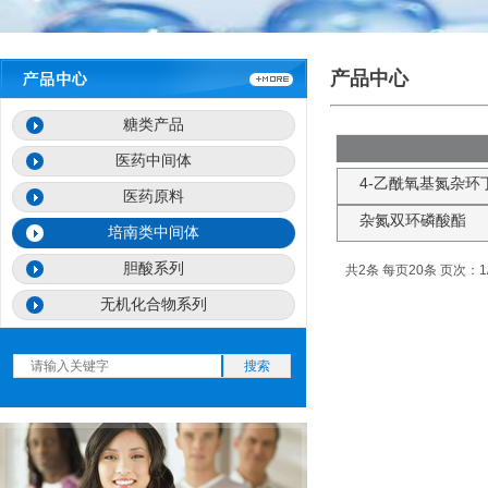
产品中心
糖类产品
医药中间体
4-乙酰氧基氮杂环丁
医药原料
杂氮双环磷酸酯
培南类中间体
胆酸系列
共2条 每页20条 页次：1
无机化合物系列
搜索